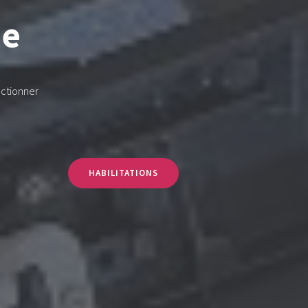
ue
ectionner
HABILITATIONS