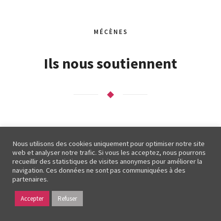
MÉCÈNES
Ils nous soutiennent
Nous utilisons des cookies uniquement pour optimiser notre site
web et analyser notre trafic. Si vous les acceptez, nous pourrons
recueillir des statistiques de visites anonymes pour améliorer la
navigation. Ces données ne sont pas communiquées à des
partenaires.
Accepter
Refuser