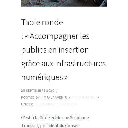
Table ronde
: « Accompagner les
publics en insertion
grâce aux infrastructures
numériques »
25 SEPTEMBRE 2020
/
POSTED BY : IMPALAAVENIR
/
0 COMMENTS
/
UNDER :
EVÈNEMENT
,
INSERTION
C’est à la Cité Fertile que Stéphane
Troussel, président du Conseil