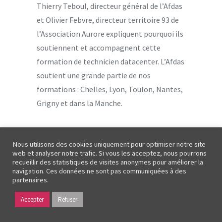
Thierry Teboul, directeur général de l’Afdas
et Olivier Febvre, directeur territoire 93 de
l’Association Aurore expliquent pourquoi ils
soutiennent et accompagnent cette
formation de technicien datacenter. L’Afdas
soutient une grande partie de nos
formations : Chelles, Lyon, Toulon, Nantes,
Grigny et dans la Manche.
Nous utilisons des cookies uniquement pour optimiser notre site
web et analyser notre trafic. Si vous les acceptez, nous pourrons
recueillir des statistiques de visites anonymes pour améliorer la
navigation. Ces données ne sont pas communiquées à des
partenaires.
Accepter
Refuser