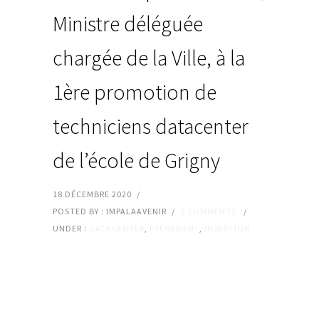
Ministre déléguée
chargée de la Ville, à la
1ère promotion de
techniciens datacenter
de l’école de Grigny
18 DÉCEMBRE 2020
/
POSTED BY : IMPALAAVENIR
/
0 COMMENTS
/
UNDER :
DATACENTER
,
EVÈNEMENT
,
INSERTION