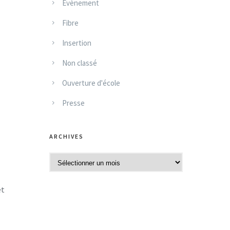
Evènement
Fibre
Insertion
Non classé
Ouverture d'école
Presse
ARCHIVES
A
r
c
et
h
i