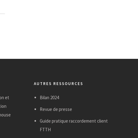
v
e
s
AUTRES RESSOURCES
on et
Bilan 2024
tion
Revue de presse
ehouse
Guide pratique raccordement client
FTTH