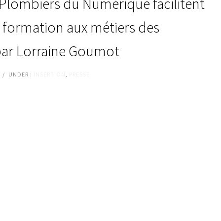
 Plombiers du Numérique facilitent
s formation aux métiers des
 par Lorraine Goumot
/
UNDER :
INSERTION
,
PRESSE