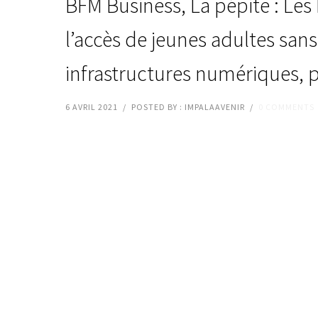
BFM Business, La pépite : Les
l’accès de jeunes adultes san
infrastructures numériques,
6 AVRIL 2021
/
POSTED BY : IMPALAAVENIR
/
0 COMMENTS