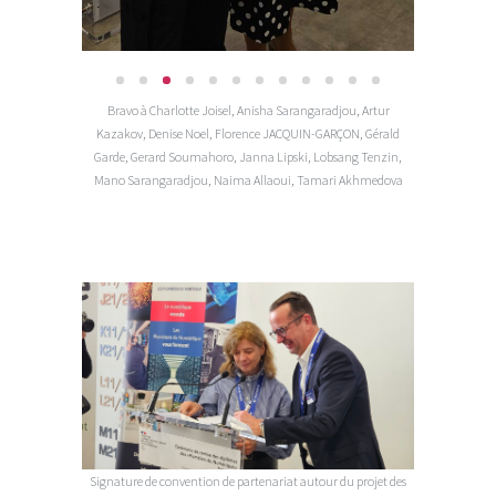
Bravo à Charlotte Joisel, Anisha Sarangaradjou, Artur
Kazakov, Denise Noel, Florence JACQUIN-GARÇON, Gérald
Garde, Gerard Soumahoro, Janna Lipski, Lobsang Tenzin,
Mano Sarangaradjou, Naima Allaoui, Tamari Akhmedova
Signature de convention de partenariat autour du projet des