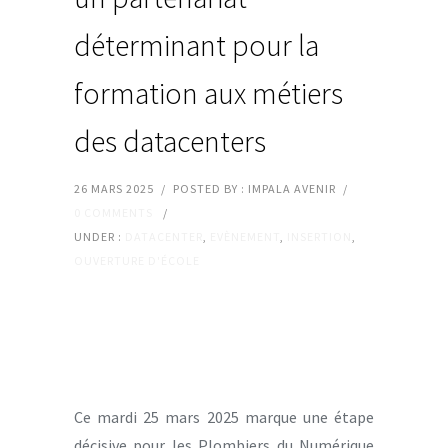
déterminant pour la
formation aux métiers
des datacenters
26 MARS 2025
/
POSTED BY : IMPALA AVENIR
/
0 COMMENTS
/
UNDER :
DATACENTER
,
EVÈNEMENT
,
INSERTION
,
OUVERTURE D'ÉCOLE
Ce mardi 25 mars 2025 marque une étape
décisive pour les Plombiers du Numérique