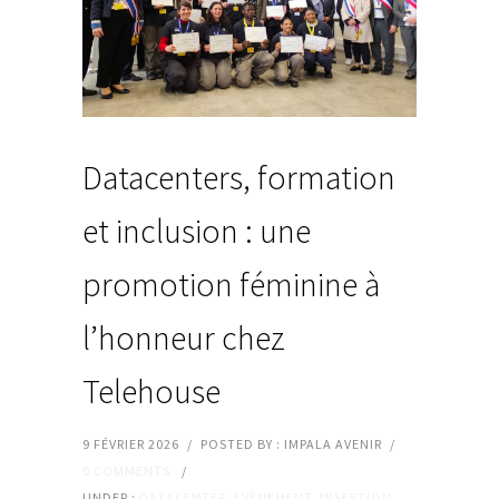
Datacenters, formation
et inclusion : une
promotion féminine à
l’honneur chez
Telehouse
9 FÉVRIER 2026
/
POSTED BY : IMPALA AVENIR
/
0 COMMENTS
/
UNDER :
DATACENTER
,
EVÈNEMENT
,
INSERTION