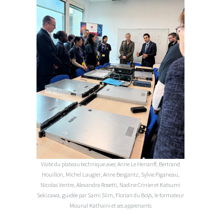
Visite du plateau technique avec Anne Le Henanff, Bertrand
Houillon, Michel Laugier, Anne Bergantz, Sylvie Piganeau,
Nicolas Ventre, Alexandra Rosetti, Nadine Crinier et Katsumi
Sekizawa, guidée par Sami Slim, Florian du Boÿs, le formateur
Mounal Kathaini et ses apprenants