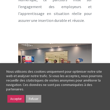
l’engagement des employeurs et
l’apprentissage en situation réelle pour
assurer une insertion durable et réussie.
Nous utilisons des cookies uniquement pour optimiser notre site
web et analyser notre trafic. Si vous les acceptez, nous pourrons
recueillir des statistiques de visites anonymes pour améliorer la
navigation. Ces données ne sont pas communiquées à des
partenaires.
De gauche à droite : Eric Morisse, Vice-Président territorial emploi et
formation de Plaine Commune, Shems El Khalfaoui, Adjoint au Maire
de Saint-Denis en charge du développement économique, de
Accepter
Refuser
l'emploi et de l'insertion, Animya N’Tchandy, Sous-préfète de Saint-
Denis, Christophe Mahais, Directeur développement Plombiers du