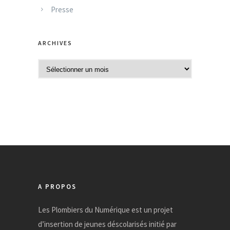
Presse
ARCHIVES
A
r
c
h
i
v
e
s
A PROPOS
Les Plombiers du Numérique est un projet
d’insertion de jeunes déscolarisés initié par