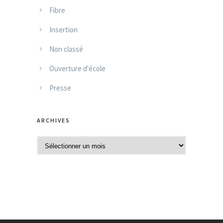
Fibre
Insertion
Non classé
Ouverture d'école
Presse
ARCHIVES
A
r
c
h
i
v