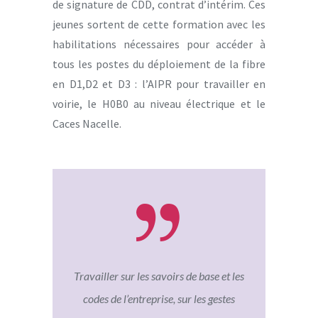
de signature de CDD, contrat d’intérim. Ces
jeunes sortent de cette formation avec les
habilitations nécessaires pour accéder à
tous les postes du déploiement de la fibre
en D1,D2 et D3 : l’AIPR pour travailler en
voirie, le H0B0 au niveau électrique et le
Caces Nacelle.
s plateau
Travailler sur les savoirs de base et les
J’ai f
A66, j’ai
codes de l’entreprise, sur les gestes
L’accueil 