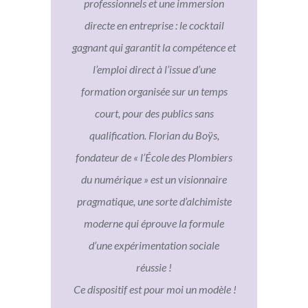
e. J’ai pu
professionnels et une immersion
plein de 
. Le stage
directe en entreprise : le cocktail
formati
et Débit
gagnant qui garantit la compétence et
réfecto (a
l’issue de
l’emploi direct à l’issue d’une
de l
formation organisée sur un temps
passionna
court, pour des publics sans
partir t
qualification.
Florian du Boÿs,
fondateur de « l’École des Plombiers
du numérique » est un visionnaire
ANS
pragmatique, une sorte d’alchimiste
UE, CMA66
moderne qui éprouve la formule
d’une expérimentation sociale
PLOMBI
réussie !
Ce dispositif est pour moi un modèle !