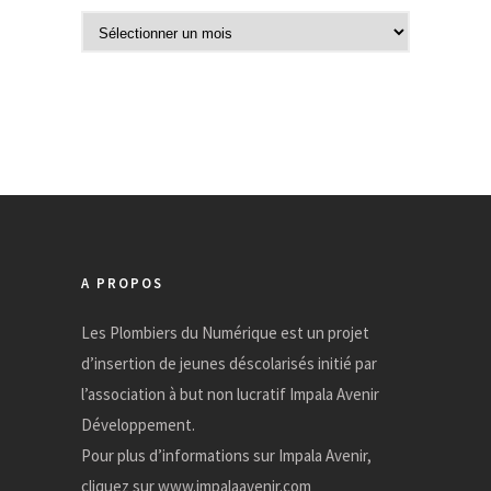
A
r
c
h
i
v
e
s
A PROPOS
Les Plombiers du Numérique est un projet
d’insertion de jeunes déscolarisés initié par
l’association à but non lucratif Impala Avenir
Développement.
Pour plus d’informations sur Impala Avenir,
cliquez sur
www.impalaavenir.com