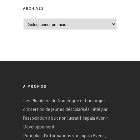
ARCHIVES
A
r
c
h
i
v
e
s
A PROPOS
Les Plombiers du Numérique est un projet
d’insertion de jeunes déscolarisés initié par
l’association à but non lucratif Impala Avenir
Développement.
Pour plus d’informations sur Impala Avenir,