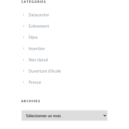
CATÉGORIES
Datacenter
Evènement
Fibre
Insertion
Non classé
Ouverture d'école
Presse
ARCHIVES
A
r