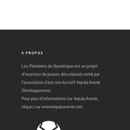
c
h
i
v
e
s
A PROPOS
Les Plombiers du Numérique est un projet
d’insertion de jeunes déscolarisés initié par
l’association à but non lucratif Impala Avenir
Développement.
Pour plus d’informations sur Impala Avenir,
cliquez sur
www.impalaavenir.com